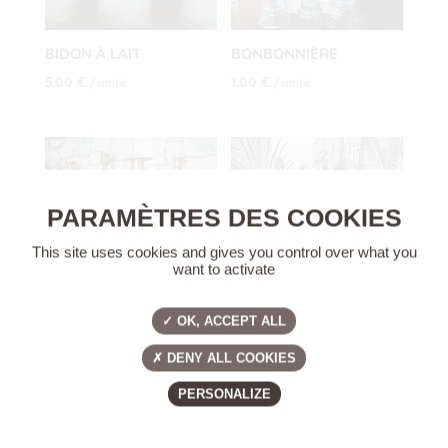
BIDON À LAIT
BONBONNIÈRE
5.00
€
1.00
€
/ unité
/ unité
This site uses cookies and gives you control over what you
want to activate
OK, ACCEPT ALL
BOUGEOIR
BOUTEILLE ANCIENNE
DENY ALL COOKIES
1.00
€
1.00
€
/ unité
/ unité
PERSONALIZE