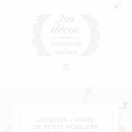
Cookies management panel
0

a
LOCATION / VENTE
DE PETITS MOBILIERS