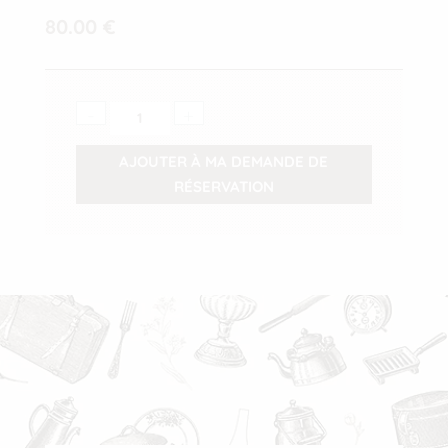
80.00
€
-
quantité
+
de
AJOUTER À MA DEMANDE DE
Livre
RÉSERVATION
d'or
personnalisé