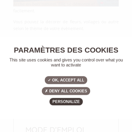
Arche en bois naturel. Elle se démonte et se remonte
facilement.
Vous pouvez la décorer de fleurs, voilages ou autre
selon le thème de votre évènement.
25.00
€
This site uses cookies and gives you control over what you
want to activate
quantité
-
+
de
<
>
OK, ACCEPT ALL
Arche
AJOUTER À MA DEMANDE DE
champêtre
RÉSERVATION
DENY ALL COOKIES
PERSONALIZE
MODE D’EMPLOI