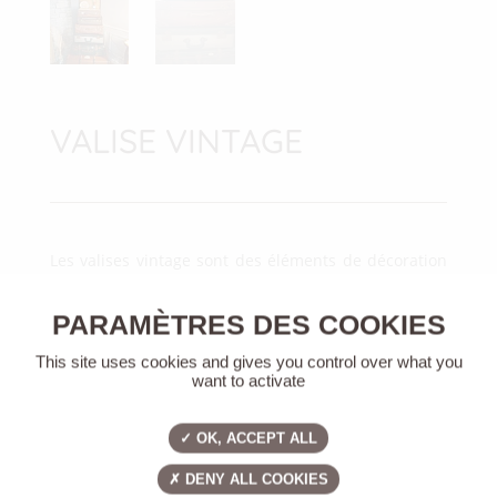
VALISE VINTAGE
Les valises vintage sont des éléments de décoration
charmants et polyvalents qui peuvent être utilisés de
différentes manières pour ajouter une touche rétro
et nostalgique à votre espace.
This site uses cookies and gives you control over what you
6 unités disponibles
want to activate
<
>
4.00
€
/ unité
OK, ACCEPT ALL
DENY ALL COOKIES