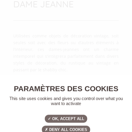
DAME JEANNE
Utilisées comme objets de décoration vintage, soit
seules soit avec des fleurs ou d’autres éléments à
l’intérieur, ces dames-jeannes ont un charme
intemporel qui s’intègrera parfaitement dans divers
styles de décoration, du rustique au vintage en
passant par le shabby chic.
Le verre épais et texturé des dames-jeannes diffuse
la lumière de manière particulièrement belle, créant
une ambiance chaleureuse.
This site uses cookies and gives you control over what you
want to activate
5 unités disponibles
<
>
OK, ACCEPT ALL
5.00
€
/ unité
DENY ALL COOKIES